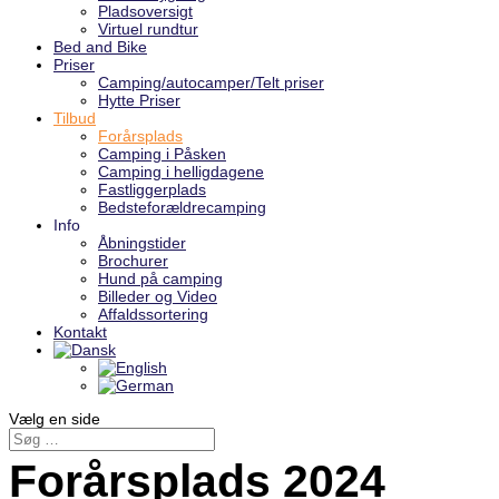
Pladsoversigt
Virtuel rundtur
Bed and Bike
Priser
Camping/autocamper/Telt priser
Hytte Priser
Tilbud
Forårsplads
Camping i Påsken
Camping i helligdagene
Fastliggerplads
Bedsteforældrecamping
Info
Åbningstider
Brochurer
Hund på camping
Billeder og Video
Affaldssortering
Kontakt
Vælg en side
Forårsplads 2024