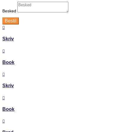
Besked
Bestil

Skriv

Book

Skriv

Book
