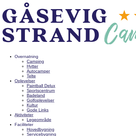
Overnatning
Camping
Hytter
Autocamper
Telte
Oplevelser
Paintball Delux
Sportscentrum
Badeland
Golfoplevelser
Kultur
Gode Links
Aktiviteter
Legeområde
Faciliteter
Hovedbygning
Servicebygning