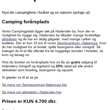
Nyd din campingferie i foråret og se naturen springe ud.
Camping forårsplads
Vores Campingplads ligger tæt på Haderslev by, hvor der er
mulighed for hygge sig. Haderslev by tilbyder mange forskellige
aktiviteter
og de har en dejlig gågade, med mange caféer og
butikker. Der er kun 15 km til vores
Sportscentrum i Aabenraa,
hvor
du har mulighed for at bowle, spille lasergame eller minigolf. Så
trænger du til et lille afbræk fra de hyggelige stunder i forteltet, så
kom og besøg os.
Hvis du booker en forårsplads hos os får du
gratis
adgang til
indendørs minigolf og legeland og
25%
rabat på alle andre
aktiviteter som bowling, lasergame og squash.
Vi glæder os til at se jer
Se mere om Sportscentrum Aabenraa her
Se mere om aktiviteter i Haderslev her
Prisen er KUN 4.700 dkr.