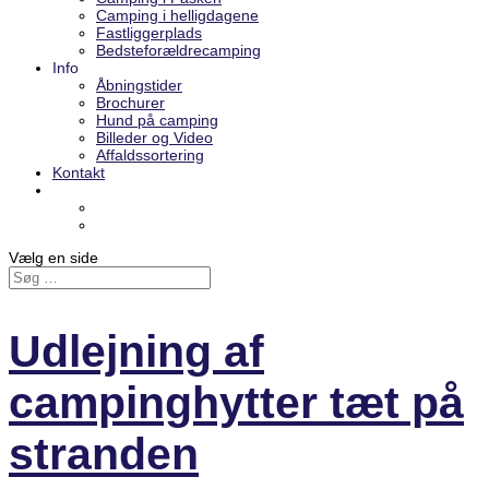
Camping i helligdagene
Fastliggerplads
Bedsteforældrecamping
Info
Åbningstider
Brochurer
Hund på camping
Billeder og Video
Affaldssortering
Kontakt
Vælg en side
Udlejning af
campinghytter tæt på
stranden