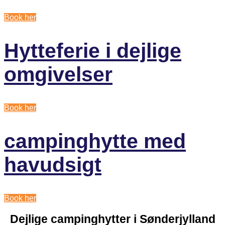
Book her
Hytteferie i dejlige
omgivelser
Book her
campinghytte med
havudsigt
Book her
Dejlige campinghytter i Sønderjylland