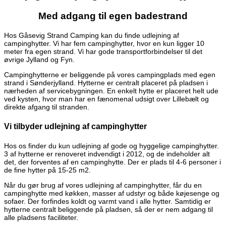
Med adgang til egen badestrand
Hos Gåsevig Strand Camping kan du finde udlejning af
campinghytter. Vi har fem campinghytter, hvor en kun ligger 10
meter fra egen strand. Vi har gode transportforbindelser til det
øvrige Jylland og Fyn.
Campinghytterne er beliggende på vores campingplads med egen
strand i Sønderjylland. Hytterne er centralt placeret på pladsen i
nærheden af servicebygningen. En enkelt hytte er placeret helt ude
ved kysten, hvor man har en fænomenal udsigt over Lillebælt og
direkte afgang til stranden.
Vi tilbyder udlejning af campinghytter
Hos os finder du kun udlejning af gode og hyggelige campinghytter.
3 af hytterne er renoveret indvendigt i 2012, og de indeholder alt
det, der forventes af en campinghytte. Der er plads til 4-6 personer i
de fine hytter på 15-25 m2.
Når du gør brug af vores udlejning af campinghytter, får du en
campinghytte med køkken, masser af udstyr og både køjesenge og
sofaer. Der forfindes koldt og varmt vand i alle hytter. Samtidig er
hytterne centralt beliggende på pladsen, så der er nem adgang til
alle pladsens faciliteter.