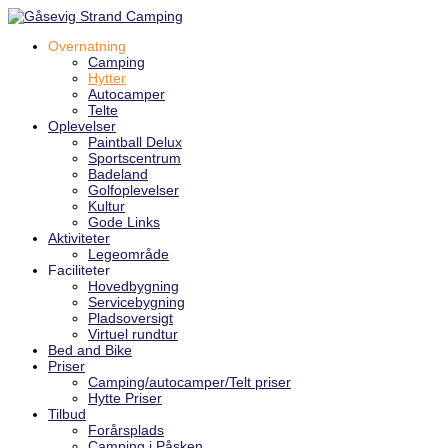
Overnatning
Camping
Hytter
Autocamper
Telte
Oplevelser
Paintball Delux
Sportscentrum
Badeland
Golfoplevelser
Kultur
Gode Links
Aktiviteter
Legeområde
Faciliteter
Hovedbygning
Servicebygning
Pladsoversigt
Virtuel rundtur
Bed and Bike
Priser
Camping/autocamper/Telt priser
Hytte Priser
Tilbud
Forårsplads
Camping i Påsken